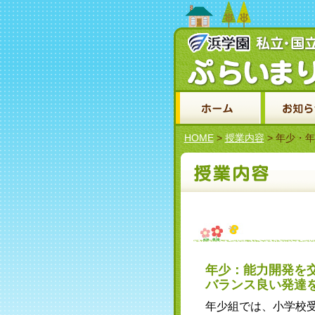
HOME
>
授業内容
> 年少・
年少：能力開発を
バランス良い発達
年少組では、小学校