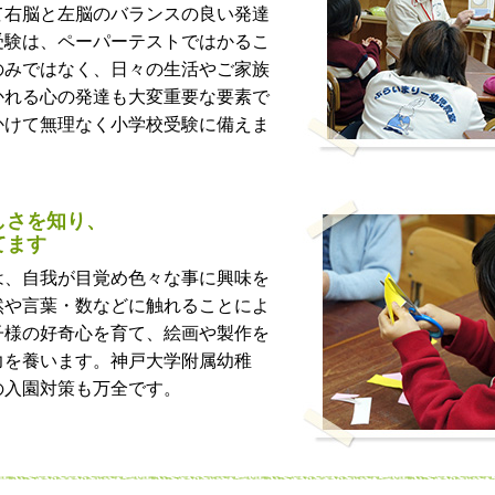
て右脳と左脳のバランスの良い発達
受験は、ペーパーテストではかるこ
のみではなく、日々の生活やご家族
かれる心の発達も大変重要な要素で
かけて無理なく小学校受験に備えま
しさを知り、
てます
は、自我が目覚め色々な事に興味を
然や言葉・数などに触れることによ
子様の好奇心を育て、絵画や製作を
力を養います。神戸大学附属幼稚
の入園対策も万全です。