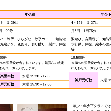
年少組
年少
8月 計29回
4～12月 計27回
回 90分
月3回 1回75分
パー練習、ひらがな、数字カード、知能遊
数遊び、言葉遊び、知能
お絵かき、色ぬり、切り貼り、製作、体操
示行動、体操、絵本の読
等
000円
19,500円
0％の消費税が含まれています。消費税の改定
※10％の消費税が含まれ
わせて、変更いたします。
にあわせて、変更いたしま
苦楽園本校
水曜 15:30～17:00
神戸元町校
火曜 15
神戸元町校
木曜 15:30～17:00
年少・年少下クラスでは