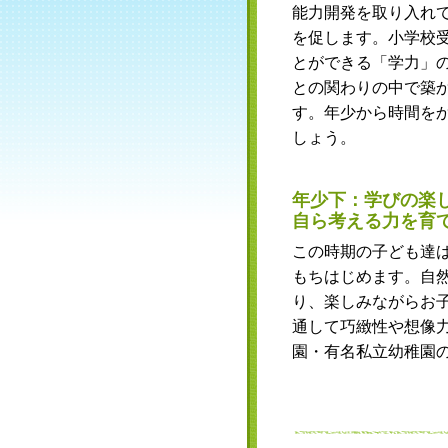
能力開発を取り入れ
を促します。小学校
とができる「学力」
との関わりの中で築
す。年少から時間を
しょう。
年少下：学びの楽
自ら考える力を育
この時期の子ども達
もちはじめます。自
り、楽しみながらお
通して巧緻性や想像
園・有名私立幼稚園